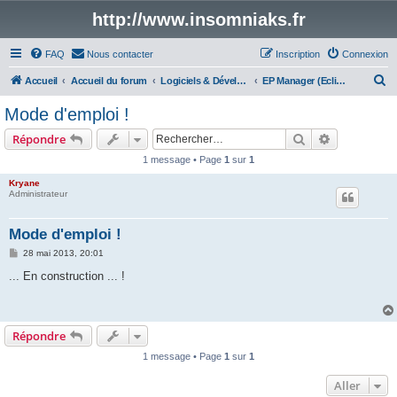
http://www.insomniaks.fr
FAQ
Nous contacter
Inscription
Connexion
R
Accueil
Accueil du forum
Logiciels & Développements
EP Manager (Eclipse Phase)
e
Mode d'emploi !
c
Rechercher
Recherche 
Répondre
h
1 message • Page
1
sur
1
e
Kryane
r
Administrateur
c
h
Mode d'emploi !
e
M
28 mai 2013, 20:01
e
r
s
... En construction ... !
s
a
g
e
Répondre
1 message • Page
1
sur
1
Aller