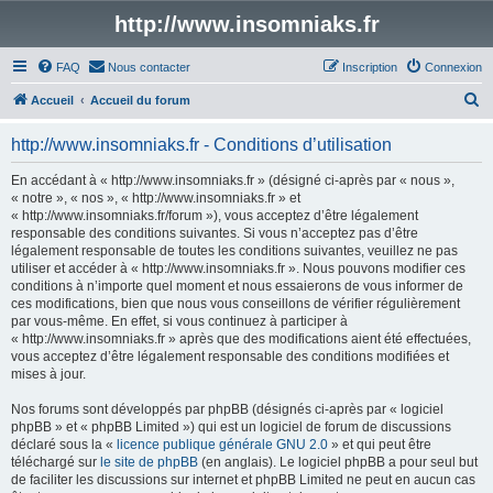
http://www.insomniaks.fr
FAQ
Nous contacter
Inscription
Connexion
R
Accueil
Accueil du forum
e
http://www.insomniaks.fr - Conditions d’utilisation
c
h
En accédant à « http://www.insomniaks.fr » (désigné ci-après par « nous »,
« notre », « nos », « http://www.insomniaks.fr » et
e
« http://www.insomniaks.fr/forum »), vous acceptez d’être légalement
r
responsable des conditions suivantes. Si vous n’acceptez pas d’être
légalement responsable de toutes les conditions suivantes, veuillez ne pas
c
utiliser et accéder à « http://www.insomniaks.fr ». Nous pouvons modifier ces
h
conditions à n’importe quel moment et nous essaierons de vous informer de
ces modifications, bien que nous vous conseillons de vérifier régulièrement
e
par vous-même. En effet, si vous continuez à participer à
r
« http://www.insomniaks.fr » après que des modifications aient été effectuées,
vous acceptez d’être légalement responsable des conditions modifiées et
mises à jour.
Nos forums sont développés par phpBB (désignés ci-après par « logiciel
phpBB » et « phpBB Limited ») qui est un logiciel de forum de discussions
déclaré sous la «
licence publique générale GNU 2.0
» et qui peut être
téléchargé sur
le site de phpBB
(en anglais). Le logiciel phpBB a pour seul but
de faciliter les discussions sur internet et phpBB Limited ne peut en aucun cas