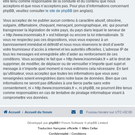
être tenu comme responsable de la conduite et du contenu que nous
acceptons et que nous n’acceptons pas. Pour plus d’informations concernant
phpBB, veuillez consulter
le site de phpBB
(en anglais).
Vous acceptez de ne publier aucun contenu à caractère abusif, obscène,
vulgaire, diffamatoire, choquant, menaçant, pornographique, etc. qui pourrait
transgresser la législation de votre pays, du pays dans lequel le serveur de
« http://www.insomniaks.fr » est hébergé ou encore la loi internationale. Si
vous ne respectez pas ces dispositions, vous vous exposez à un
bannissement immédiat et définitif et nous nous réservons le droit d’avertir
votre fournisseur d’accès à internet et les autorités officielles. L’adresse IP de
tous les messages est enregistrée afin d’aider au renforcement de ces
conditions. Vous acceptez le fait que « http://www.insomniaks.fr » ait le droit de
supprimer, de modifier, de déplacer ou de verrouiller n’importe quel sujet et
message à n’importe quel moment si nous estimons cela nécessaire. En tant
qu’utilisateur, vous acceptez que toutes les informations que vous avez
renseignées soient enregistrées dans notre base de données. Bien que ces
informations ne seront pas diffusées à une tierce partie sans votre
consentement, ni « http://www.insomniaks.fr », ni phpBB, ne pourront être tenus
comme responsables en cas de tentative de piratage informatique visant à
compromettre vos données.
Accueil
Accueil du forum
Fuseau horaire sur
UTC+02:00
Développé par
phpBB
® Forum Software © phpBB Limited
Traduction française officielle
©
Miles Cellar
Confidentialité
|
Conditions