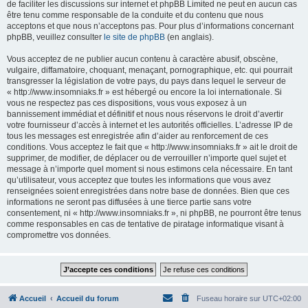
de faciliter les discussions sur internet et phpBB Limited ne peut en aucun cas
être tenu comme responsable de la conduite et du contenu que nous
acceptons et que nous n’acceptons pas. Pour plus d’informations concernant
phpBB, veuillez consulter
le site de phpBB
(en anglais).
Vous acceptez de ne publier aucun contenu à caractère abusif, obscène,
vulgaire, diffamatoire, choquant, menaçant, pornographique, etc. qui pourrait
transgresser la législation de votre pays, du pays dans lequel le serveur de
« http://www.insomniaks.fr » est hébergé ou encore la loi internationale. Si
vous ne respectez pas ces dispositions, vous vous exposez à un
bannissement immédiat et définitif et nous nous réservons le droit d’avertir
votre fournisseur d’accès à internet et les autorités officielles. L’adresse IP de
tous les messages est enregistrée afin d’aider au renforcement de ces
conditions. Vous acceptez le fait que « http://www.insomniaks.fr » ait le droit de
supprimer, de modifier, de déplacer ou de verrouiller n’importe quel sujet et
message à n’importe quel moment si nous estimons cela nécessaire. En tant
qu’utilisateur, vous acceptez que toutes les informations que vous avez
renseignées soient enregistrées dans notre base de données. Bien que ces
informations ne seront pas diffusées à une tierce partie sans votre
consentement, ni « http://www.insomniaks.fr », ni phpBB, ne pourront être tenus
comme responsables en cas de tentative de piratage informatique visant à
compromettre vos données.
Accueil
Accueil du forum
Fuseau horaire sur
UTC+02:00