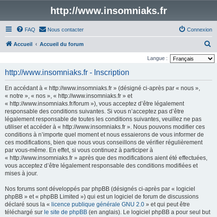
http://www.insomniaks.fr
FAQ
Nous contacter
Connexion
R
Accueil
Accueil du forum
e
Langue :
c
http://www.insomniaks.fr - Inscription
h
En accédant à « http://www.insomniaks.fr » (désigné ci-après par « nous »,
e
« notre », « nos », « http://www.insomniaks.fr » et
r
« http://www.insomniaks.fr/forum »), vous acceptez d’être légalement
responsable des conditions suivantes. Si vous n’acceptez pas d’être
c
légalement responsable de toutes les conditions suivantes, veuillez ne pas
h
utiliser et accéder à « http://www.insomniaks.fr ». Nous pouvons modifier ces
conditions à n’importe quel moment et nous essaierons de vous informer de
e
ces modifications, bien que nous vous conseillons de vérifier régulièrement
r
par vous-même. En effet, si vous continuez à participer à
« http://www.insomniaks.fr » après que des modifications aient été effectuées,
vous acceptez d’être légalement responsable des conditions modifiées et
mises à jour.
Nos forums sont développés par phpBB (désignés ci-après par « logiciel
phpBB » et « phpBB Limited ») qui est un logiciel de forum de discussions
déclaré sous la «
licence publique générale GNU 2.0
» et qui peut être
téléchargé sur
le site de phpBB
(en anglais). Le logiciel phpBB a pour seul but