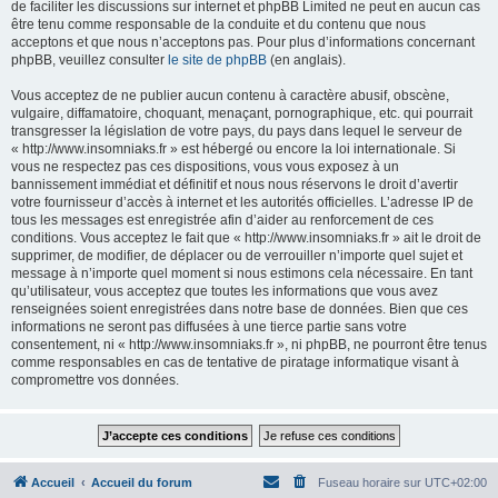
de faciliter les discussions sur internet et phpBB Limited ne peut en aucun cas
être tenu comme responsable de la conduite et du contenu que nous
acceptons et que nous n’acceptons pas. Pour plus d’informations concernant
phpBB, veuillez consulter
le site de phpBB
(en anglais).
Vous acceptez de ne publier aucun contenu à caractère abusif, obscène,
vulgaire, diffamatoire, choquant, menaçant, pornographique, etc. qui pourrait
transgresser la législation de votre pays, du pays dans lequel le serveur de
« http://www.insomniaks.fr » est hébergé ou encore la loi internationale. Si
vous ne respectez pas ces dispositions, vous vous exposez à un
bannissement immédiat et définitif et nous nous réservons le droit d’avertir
votre fournisseur d’accès à internet et les autorités officielles. L’adresse IP de
tous les messages est enregistrée afin d’aider au renforcement de ces
conditions. Vous acceptez le fait que « http://www.insomniaks.fr » ait le droit de
supprimer, de modifier, de déplacer ou de verrouiller n’importe quel sujet et
message à n’importe quel moment si nous estimons cela nécessaire. En tant
qu’utilisateur, vous acceptez que toutes les informations que vous avez
renseignées soient enregistrées dans notre base de données. Bien que ces
informations ne seront pas diffusées à une tierce partie sans votre
consentement, ni « http://www.insomniaks.fr », ni phpBB, ne pourront être tenus
comme responsables en cas de tentative de piratage informatique visant à
compromettre vos données.
Accueil
Accueil du forum
Fuseau horaire sur
UTC+02:00