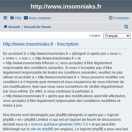
http://www.insomniaks.fr
FAQ
Nous contacter
Connexion
R
Accueil
Accueil du forum
e
Langue :
c
http://www.insomniaks.fr - Inscription
h
En accédant à « http://www.insomniaks.fr » (désigné ci-après par « nous »,
e
« notre », « nos », « http://www.insomniaks.fr » et
r
« http://www.insomniaks.fr/forum »), vous acceptez d’être légalement
responsable des conditions suivantes. Si vous n’acceptez pas d’être
c
légalement responsable de toutes les conditions suivantes, veuillez ne pas
h
utiliser et accéder à « http://www.insomniaks.fr ». Nous pouvons modifier ces
conditions à n’importe quel moment et nous essaierons de vous informer de
e
ces modifications, bien que nous vous conseillons de vérifier régulièrement
r
par vous-même. En effet, si vous continuez à participer à
« http://www.insomniaks.fr » après que des modifications aient été effectuées,
vous acceptez d’être légalement responsable des conditions modifiées et
mises à jour.
Nos forums sont développés par phpBB (désignés ci-après par « logiciel
phpBB » et « phpBB Limited ») qui est un logiciel de forum de discussions
déclaré sous la «
licence publique générale GNU 2.0
» et qui peut être
téléchargé sur
le site de phpBB
(en anglais). Le logiciel phpBB a pour seul but