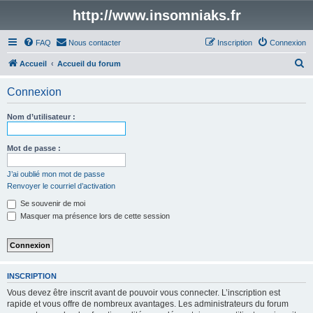
http://www.insomniaks.fr
FAQ
Nous contacter
Inscription
Connexion
R
Accueil
Accueil du forum
e
Connexion
c
h
Nom d’utilisateur :
e
r
Mot de passe :
c
J’ai oublié mon mot de passe
h
Renvoyer le courriel d’activation
e
Se souvenir de moi
r
Masquer ma présence lors de cette session
INSCRIPTION
Vous devez être inscrit avant de pouvoir vous connecter. L’inscription est
rapide et vous offre de nombreux avantages. Les administrateurs du forum