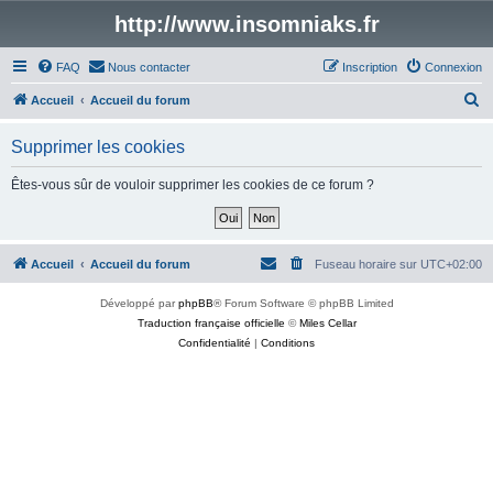
http://www.insomniaks.fr
FAQ
Nous contacter
Inscription
Connexion
R
Accueil
Accueil du forum
e
Supprimer les cookies
c
h
Êtes-vous sûr de vouloir supprimer les cookies de ce forum ?
e
r
c
Accueil
Accueil du forum
Fuseau horaire sur
UTC+02:00
h
Développé par
phpBB
® Forum Software © phpBB Limited
e
Traduction française officielle
©
Miles Cellar
r
Confidentialité
|
Conditions