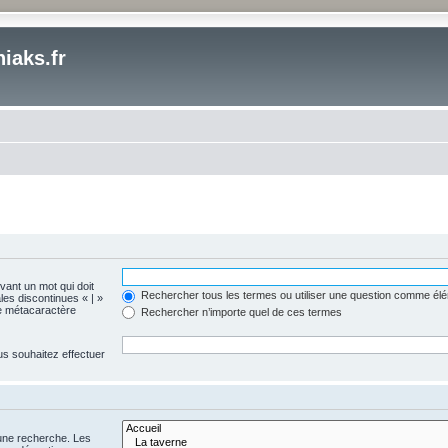
iaks.fr
evant un mot qui doit
Rechercher tous les termes ou utiliser une question comme él
les discontinues « | »
me métacaractère
Rechercher n’importe quel de ces termes
us souhaitez effectuer
 une recherche. Les