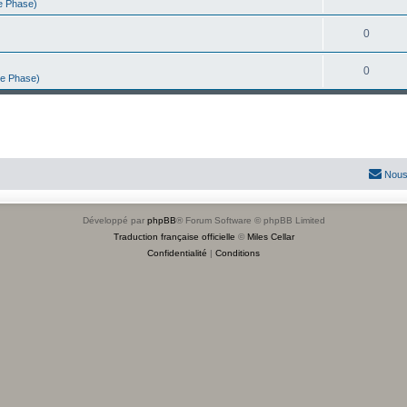
e Phase)
0
0
se Phase)
Nous
Développé par
phpBB
® Forum Software © phpBB Limited
Traduction française officielle
©
Miles Cellar
Confidentialité
|
Conditions