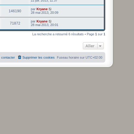
22 juil. 2013, 11:37
par
Kryane
146190
28 mai 2013, 20:09
par
Kryane
71872
28 mai 2013, 20:01
La recherche a retourné 6 résultats • Page
1
sur
1
Aller
 contacter
Supprimer les cookies
Fuseau horaire sur
UTC+02:00