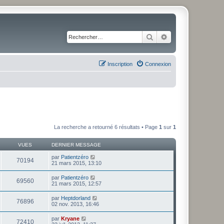
Rechercher
Recherche avancé
Inscription
Connexion
La recherche a retourné 6 résultats • Page
1
sur
1
VUES
DERNIER MESSAGE
par
Patientzéro
70194
21 mars 2015, 13:10
par
Patientzéro
69560
21 mars 2015, 12:57
par
Heptdorland
76896
02 nov. 2013, 16:46
par
Kryane
72410