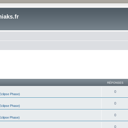
iaks.fr
RÉPONSES
0
clipse Phase)
0
clipse Phase)
0
clipse Phase)
0