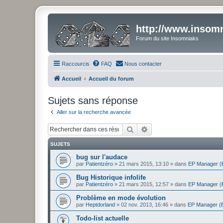
http://www.insomn
Forum du site Insomniaks
Raccourcis
FAQ
Nous contacter
Accueil
Accueil du forum
Sujets sans réponse
Aller sur la recherche avancée
Rechercher
Recherche avancée
SUJETS
bug sur l'audace
par
Patientzéro
» 21 mars 2015, 13:10 » dans
EP Manager (E
Bug Historique infolife
par
Patientzéro
» 21 mars 2015, 12:57 » dans
EP Manager (E
Problème en mode évolution
par
Heptdorland
» 02 nov. 2013, 16:46 » dans
EP Manager (E
Todo-list actuelle