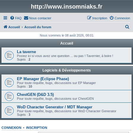
http://www.insomniaks.fr
FAQ
Nous contacter
Inscription
Connexion
R
Accueil
Accueil du forum
e
Nous sommes le 08 août 2026, 08:01
c
Accueil
h
La taverne
e
Postez ici si vous avez une question ... ou pas ! Tavernier, à boire !
Sujets :
2
r
c
Logiciels & Développements
h
EP Manager (Eclipse Phase)
Pour toute requête, bugs, discussions sur EP Manager
e
Sujets :
10
r
ChestGEN (D&D 3.5)
Pour toute requête, bugs, discussions sur ChestGEN
WoD Character Generator / MDT Manager
Pour toute requête, bugs, discussions sur WoD Character Generator
Sujets :
3
CONNEXION
•
INSCRIPTION