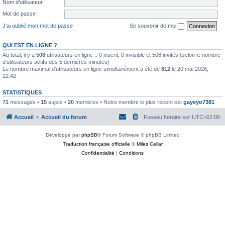
Nom d’utilisateur :
Mot de passe :
J’ai oublié mon mot de passe
Se souvenir de moi
QUI EST EN LIGNE ?
Au total, il y a
508
utilisateurs en ligne :: 0 inscrit, 0 invisible et 508 invités (selon le nombre
d’utilisateurs actifs des 5 dernières minutes)
Le nombre maximal d’utilisateurs en ligne simultanément a été de
812
le 20 mai 2026,
22:42
STATISTIQUES
71
messages •
15
sujets •
20
membres • Notre membre le plus récent est
gayeyo7381
Accueil
Accueil du forum
Fuseau horaire sur
UTC+02:00
Développé par
phpBB
® Forum Software © phpBB Limited
Traduction française officielle
©
Miles Cellar
Confidentialité
|
Conditions