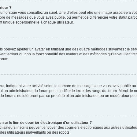
ateur ?
ur lorsque vous consultez un sujet. Une d’elles peut être une image associée à vo
mbre de messages que vous avez publié, ou permet de différencier votre statut parti
 unique et personnelle à chaque utilisateur.
ous pouvez ajouter un avatar en utilisant une des quatre méthodes suivantes : le serv
ent activer ou non la fonctionnalité des avatars et des méthodes qu’ils veuillent ren
forum.
ur, indiquent votre activité selon le nombre de messages que vous avez publié ou id
eul un administrateur du forum peut modifier le texte des rangs du forum. Merci de 
de forums ne toléreront pas ce procédé et un administrateur ou un modérateur pou
ur le lien de courrier électronique d’un utilisateur ?
s utilisateurs inscrits peuvent envoyer des courriers électroniques aux autres utili
es utilisateurs malveillants ou des robots.