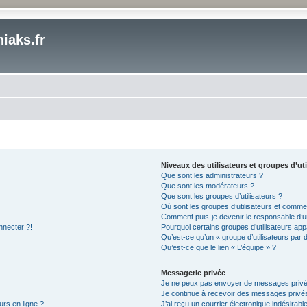
iaks.fr
Niveaux des utilisateurs et groupes d’uti
Que sont les administrateurs ?
Que sont les modérateurs ?
Que sont les groupes d’utilisateurs ?
Où sont les groupes d’utilisateurs et commen
Comment puis-je devenir le responsable d’un
nnecter ?!
Pourquoi certains groupes d’utilisateurs app
Qu’est-ce qu’un « groupe d’utilisateurs par 
Qu’est-ce que le lien « L’équipe » ?
Messagerie privée
Je ne peux pas envoyer de messages privé
Je continue à recevoir des messages privés 
urs en ligne ?
J’ai reçu un courrier électronique indésirabl