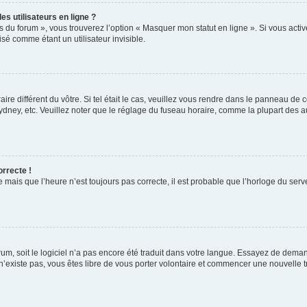
s utilisateurs en ligne ?
s du forum », vous trouverez l’option « Masquer mon statut en ligne ». Si vous activ
é comme étant un utilisateur invisible.
aire différent du vôtre. Si tel était le cas, veuillez vous rendre dans le panneau de co
ey, etc. Veuillez noter que le réglage du fuseau horaire, comme la plupart des autr
orrecte !
 mais que l’heure n’est toujours pas correcte, il est probable que l’horloge du serve
orum, soit le logiciel n’a pas encore été traduit dans votre langue. Essayez de deman
 n’existe pas, vous êtes libre de vous porter volontaire et commencer une nouvelle t