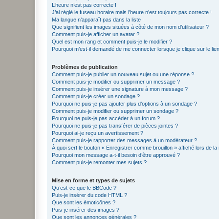
L’heure n’est pas correcte !
J’ai réglé le fuseau horaire mais l’heure n’est toujours pas correcte !
Ma langue n’apparaît pas dans la liste !
Que signifient les images situées à côté de mon nom d’utilisateur ?
Comment puis-je afficher un avatar ?
Quel est mon rang et comment puis-je le modifier ?
Pourquoi m’est-il demandé de me connecter lorsque je clique sur le lien 
Problèmes de publication
Comment puis-je publier un nouveau sujet ou une réponse ?
Comment puis-je modifier ou supprimer un message ?
Comment puis-je insérer une signature à mon message ?
Comment puis-je créer un sondage ?
Pourquoi ne puis-je pas ajouter plus d’options à un sondage ?
Comment puis-je modifier ou supprimer un sondage ?
Pourquoi ne puis-je pas accéder à un forum ?
Pourquoi ne puis-je pas transférer de pièces jointes ?
Pourquoi ai-je reçu un avertissement ?
Comment puis-je rapporter des messages à un modérateur ?
À quoi sert le bouton « Enregistrer comme brouillon » affiché lors de la 
Pourquoi mon message a-t-il besoin d’être approuvé ?
Comment puis-je remonter mes sujets ?
Mise en forme et types de sujets
Qu’est-ce que le BBCode ?
Puis-je insérer du code HTML ?
Que sont les émoticônes ?
Puis-je insérer des images ?
Que sont les annonces générales ?