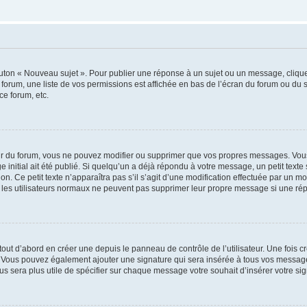
outon « Nouveau sujet ». Pour publier une réponse à un sujet ou un message, cliqu
 forum, une liste de vos permissions est affichée en bas de l’écran du forum ou du
ce forum, etc.
r du forum, vous ne pouvez modifier ou supprimer que vos propres messages. Vou
 initial ait été publié. Si quelqu’un a déjà répondu à votre message, un petit text
ion. Ce petit texte n’apparaîtra pas s’il s’agit d’une modification effectuée par un 
ue les utilisateurs normaux ne peuvent pas supprimer leur propre message si une ré
ut d’abord en créer une depuis le panneau de contrôle de l’utilisateur. Une fois c
ure. Vous pouvez également ajouter une signature qui sera insérée à tous vos mess
 vous sera plus utile de spécifier sur chaque message votre souhait d’insérer votre si