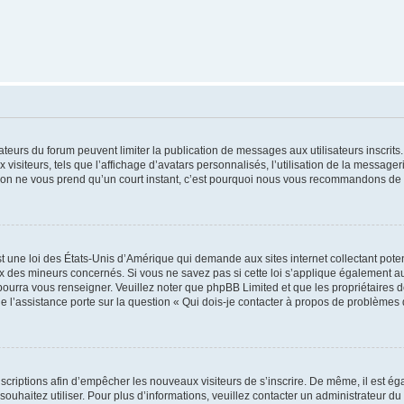
trateurs du forum peuvent limiter la publication de messages aux utilisateurs inscri
visiteurs, tels que l’affichage d’avatars personnalisés, l’utilisation de la messager
ription ne vous prend qu’un court instant, c’est pourquoi nous vous recommandons de l
t une loi des États-Unis d’Amérique qui demande aux sites internet collectant pot
 des mineurs concernés. Si vous ne savez pas si cette loi s’applique également au
 pourra vous renseigner. Veuillez noter que phpBB Limited et que les propriétaires
ue l’assistance porte sur la question « Qui dois-je contacter à propos de problèmes 
inscriptions afin d’empêcher les nouveaux visiteurs de s’inscrire. De même, il est é
s souhaitez utiliser. Pour plus d’informations, veuillez contacter un administrateur du