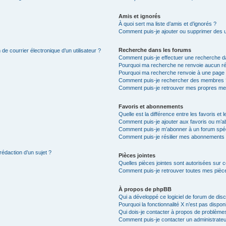
Amis et ignorés
À quoi sert ma liste d’amis et d’ignorés ?
Comment puis-je ajouter ou supprimer des uti
Recherche dans les forums
de courrier électronique d’un utilisateur ?
Comment puis-je effectuer une recherche d
Pourquoi ma recherche ne renvoie aucun ré
Pourquoi ma recherche renvoie à une page 
Comment puis-je rechercher des membres 
Comment puis-je retrouver mes propres me
Favoris et abonnements
Quelle est la différence entre les favoris e
Comment puis-je ajouter aux favoris ou m’ab
Comment puis-je m’abonner à un forum spéc
Comment puis-je résilier mes abonnements
rédaction d’un sujet ?
Pièces jointes
Quelles pièces jointes sont autorisées sur 
Comment puis-je retrouver toutes mes pièce
À propos de phpBB
Qui a développé ce logiciel de forum de dis
Pourquoi la fonctionnalité X n’est pas dispon
Qui dois-je contacter à propos de problèmes
Comment puis-je contacter un administrateu