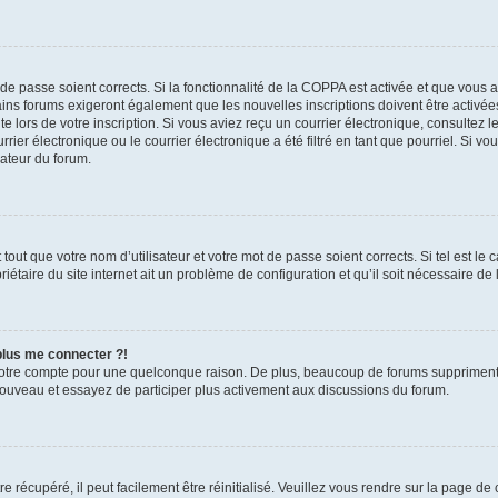
t de passe soient corrects. Si la fonctionnalité de la COPPA est activée et que vous 
ains forums exigeront également que les nouvelles inscriptions doivent être activée
te lors de votre inscription. Si vous aviez reçu un courrier électronique, consultez l
r électronique ou le courrier électronique a été filtré en tant que pourriel. Si vo
rateur du forum.
out que votre nom d’utilisateur et votre mot de passe soient corrects. Si tel est le
iétaire du site internet ait un problème de configuration et qu’il soit nécessaire de l
 plus me connecter ?!
votre compte pour une quelconque raison. De plus, beaucoup de forums suppriment pér
 nouveau et essayez de participer plus activement aux discussions du forum.
 récupéré, il peut facilement être réinitialisé. Veuillez vous rendre sur la page de