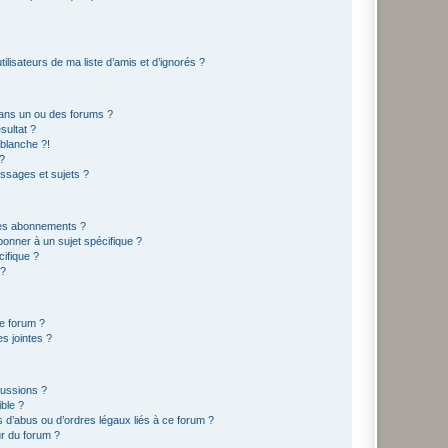
lisateurs de ma liste d’amis et d’ignorés ?
ans un ou des forums ?
sultat ?
blanche ?!
?
ssages et sujets ?
t les abonnements ?
onner à un sujet spécifique ?
ifique ?
 ?
ce forum ?
s jointes ?
cussions ?
ible ?
 d’abus ou d’ordres légaux liés à ce forum ?
r du forum ?