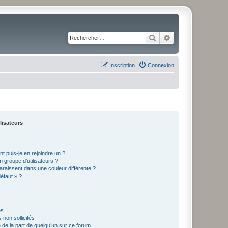
Rechercher
Recherche avancé
Inscription
Connexion
lisateurs
t puis-je en rejoindre un ?
 groupe d’utilisateurs ?
araissent dans une couleur différente ?
défaut » ?
s !
non sollicités !
e de la part de quelqu’un sur ce forum !